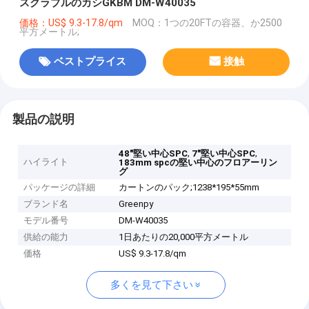
スクラブルのカシGKBM DM-W40035
価格：US$ 9.3-17.8/qm
MOQ：1つの20FTの容器、か2500
平方メートル;
ベストプライス
接触
製品の説明
,
,
48"堅い中心SPC
7"堅い中心SPC
ハイライト
183mm spcの堅い中心のフロアーリン
グ
パッケージの詳細
カートンのパック;1238*195*55mm
ブランド名
Greenpy
モデル番号
DM-W40035
供給の能力
1日あたりの20,000平方メートル
価格
US$ 9.3-17.8/qm
多くを見て下さい