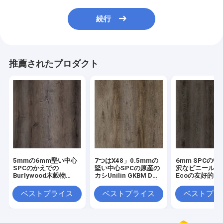
続行
推薦されたプロダクト
5mmの6mm堅い中心
7つはX48」0.5mmの
6mm SPCの
SPCのかえでの
堅い中心SPCの原産の
沢なビニールの
Burlywood木穀物
カシUnilin GKBM DM-
Ecoの友好的な
GKBM DM-W40008
W40046をかちりと鳴
ある証拠の包む
らす
GKBM DM-W40
ベストプライス
ベストプライス
ベストプラ