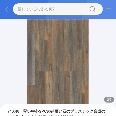
2
/
5
7" X48」堅い中心SPCの超薄い石のプラスチック合成の