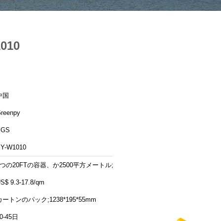
10
中国
reenpy
SGS
Y-W1010
1つの20FTの容器、か2500平方メートル;
S$ 9.3-17.8/qm
カートンのパック;1238*195*55mm
0-45日