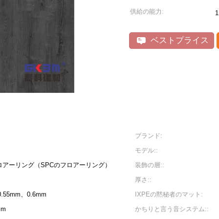
供給の能力:
ベストプライス
ブランド:
モデル::
アーリング（SPCのフロアーリング）
装飾の層::
厚さ::
0.55mm、0.6mm
IXPEの黙秘者のマット:
mm
かちりと言う音システム::