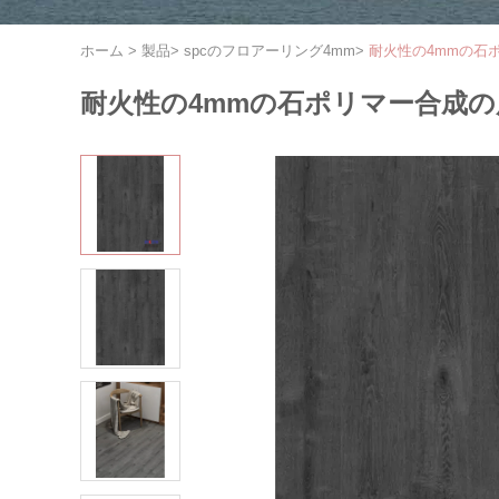
ホーム
>
製品
>
spcのフロアーリング4mm
>
耐火性の4mmの石ポ
耐火性の4mmの石ポリマー合成の床