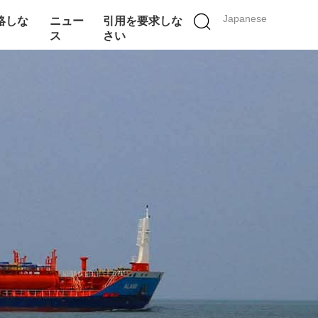
Japanese
絡しな
ニュー
引用を要求しな
ス
さい