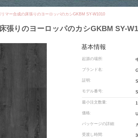
リマー合成の床張りのヨーロッパのカシGKBM SY-W1010
張りのヨーロッパのカシGKBM SY-W10
基本情報
起源の場所:
ブランド名:
G
証明:
モデル番号:
S
最小注文数量:
価格:
U
パッケージの詳細:
受渡し時間:
3