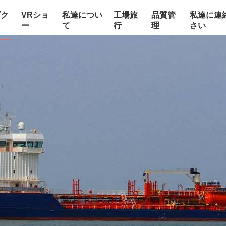
ダク
VRショ
私達につい
工場旅
品質管
私達に連
ー
て
行
理
さい