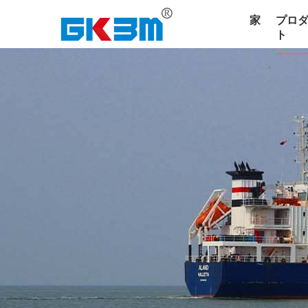
家
プロ
ト