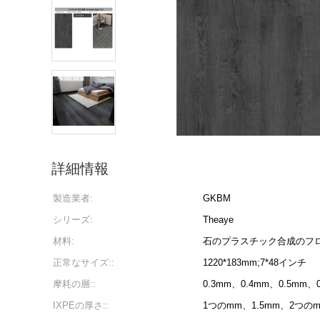
詳細情報
製造業者:
GKBM
シリーズ:
Theaye
材料:
石のプラスチック合成のフロ
正常なサイズ::
1220*183mm;7*48インチ
摩耗の層::
0.3mm、0.4mm、0.5mm、
IXPEの厚さ::
1つのmm、1.5mm、2つの