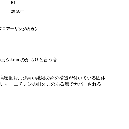
B1
20-30年
のフロアーリングのカシ
のカシ4mmのかちりと言う音
は高密度および高い繊維の網の構造が付いている固体
リマー エチレンの耐久力のある層でカバーされる。