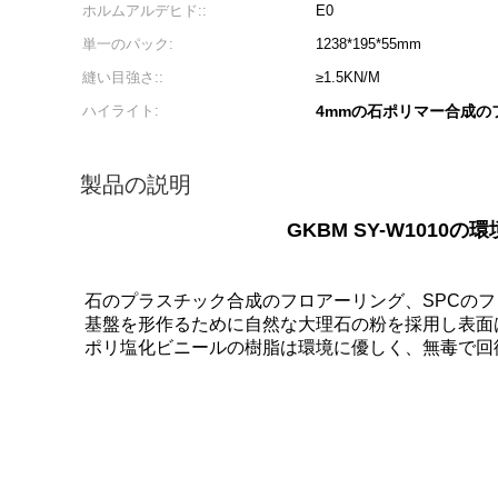
ホルムアルデヒド::
E0
単一のパック:
1238*195*55mm
縫い目強さ::
≥1.5KN/M
ハイライト:
4mmの石ポリマー合成の
製品の説明
GKBM SY-W101
石のプラスチック合成のフロアーリング、SPCの
基盤を形作るために自然な大理石の粉を採用し表面
ポリ塩化ビニールの樹脂は環境に優しく、無毒で回