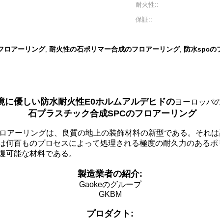
耐火性::
保証::
フロアーリング
耐火性の石ポリマー合成のフロアーリング
防水spc
,
,
0の環境に優しい防水耐火性E0ホルムアルデヒドの
ヨーロッパ
石プラスチック合成SPCのフロアーリング
フロアーリングは、良質の地上の装飾材料の新型である。それ
は何百ものプロセスによって処理される極度の耐久力のあるポ
復可能な材料である。
製造業者の紹介:
Gaokeのグループ
GKBM
プロダクト: