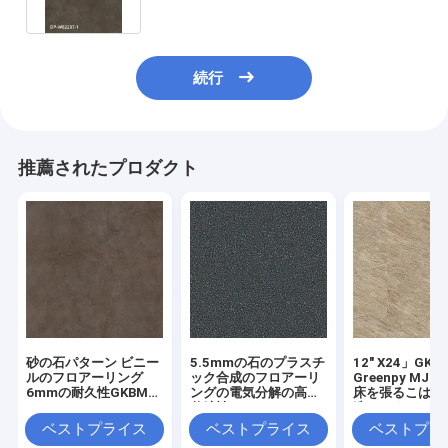
続行
推薦されたプロダクト
砂の石パターン ビニー
5.5mmの石のプラスチ
12" X24」GKB
ルのフロアーリング
ック合成のフロアーリ
Greenpy MJ-
6mmの耐久性GKBM
ングの電気分解の高い
床を張るこはく
DP-S82284
伸縮性のTerrazzo
造りパターン 
GKBM DP-S82282を
の板
ベストプライス
ベストプライス
ベストプラ
防水しなさい