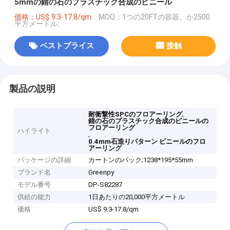
5mmの錆の石のプラスチック合成のビニール
価格：US$ 9.3-17.8/qm
MOQ：1つの20FTの容器、か2500
平方メートル;
ベストプライス
接触
製品の説明
,
耐衝撃性SPCのフロアーリング
錆の石のプラスチック合成のビニールの
フロアーリング
ハイライト
,
0.4mm石造りパターン ビニールのフロ
アーリング
パッケージの詳細
カートンのパック;1238*195*55mm
ブランド名
Greenpy
モデル番号
DP-S82287
供給の能力
1日あたりの20,000平方メートル
価格
US$ 9.3-17.8/qm