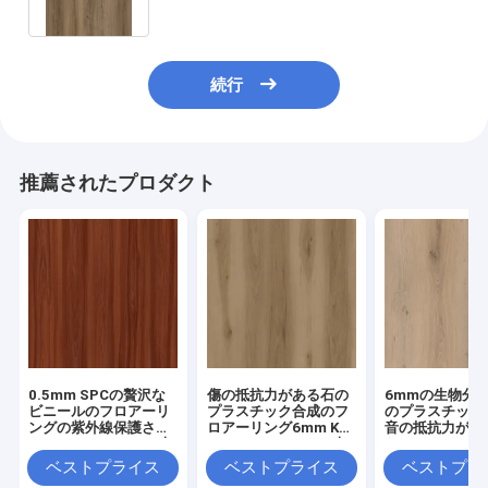
W50013B
続行
推薦されたプロダクト
0.5mm SPCの贅沢な
傷の抵抗力がある石の
6mmの生物分
ビニールのフロアーリ
プラスチック合成のフ
のプラスチック
ングの紫外線保護され
ロアーリング6mm Key
音の抵抗力があ
たニレはBurlywood木
West Burlywoodの木
なカシのBurlyw
穀物GKBM DG-
製の穀物GKBM DG-
穀物0.5mm GK
ベストプライス
ベストプライス
ベストプラ
W50006Bを影で覆う
W50007B
DG-W50009B