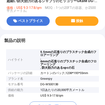
超細い防火効力のあるシャブリのヒッコリーGKBM DG-
W50013B
価格：US$ 9.3-17.8/qm
MOQ：1つの20FTの容器、か2500
平方メートル;
ベストプライス
接触
製品の説明
5.5mmの石造りのプラスチック合成のフ
ロアーリング
,
ハイライト
6mmの石造りのプラスチック合成のフロ
アーリング
,
防火効力のあるspcの石
パッケージの詳細
カートンのパック;1238*195*55mm
ブランド名
Greenpy
モデル番号
DG-W50013B
供給の能力
1日あたりの20,000平方メートル
価格
US$ 9.3-17.8/qm