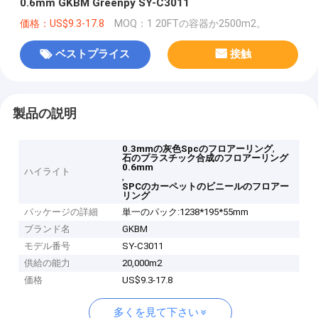
0.6mm GKBM Greenpy SY-C3011
価格：US$9.3-17.8
MOQ：1 20FTの容器か2500m2。
ベストプライス
接触
製品の説明
,
0.3mmの灰色Spcのフロアーリング
石のプラスチック合成のフロアーリング
0.6mm
ハイライト
,
SPCのカーペットのビニールのフロアー
リング
パッケージの詳細
単一のパック:1238*195*55mm
ブランド名
GKBM
モデル番号
SY-C3011
供給の能力
20,000m2
価格
US$9.3-17.8
多くを見て下さい