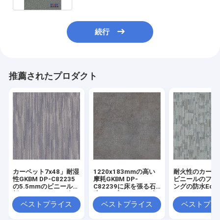
続行
推薦されたプロダクト
カーペット7x48」耐湿
1220x183mmの高い
耐火性のカーペ
性GKBM DP-C82235
摩耗GKBM DP-
ビニールのフロ
の5.5mmのビニールの
C82239に床を張る石
ングの防水Eco
板のフロアーリング
造りのプラスチック合
なUnilinのか
成のビニールの板
う音GKBM LS-
ベストプライス
ベストプライス
ベストプラ