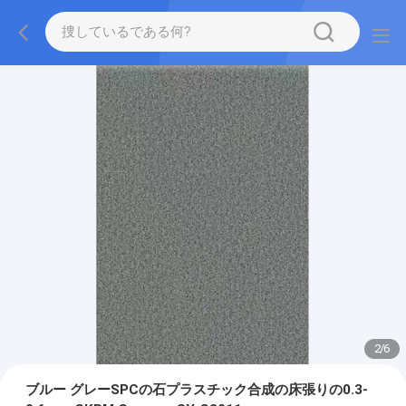
2
/
6
ブルー グレーSPCの石プラスチック合成の床張りの0.3-