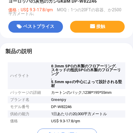
ヨーロッパの灰色のカシGKBM DP-W82246
価格：US$ 9.3-17.8/qm
MOQ：1つの20FTの容器、か2500
平方メートル;
ベストプライス
接触
製品の説明
,
0.3mm SPCの木製のフロアーリング
スキッドの抵抗SPCの木製のフロアーリ
ング
ハイライト
,
5.5mm spcの中心によって設計される堅
材
パッケージの詳細
カートンのパック;1238*195*55mm
ブランド名
Greenpy
モデル番号
DP-W82246
供給の能力
1日あたりの20,000平方メートル
価格
US$ 9.3-17.8/qm