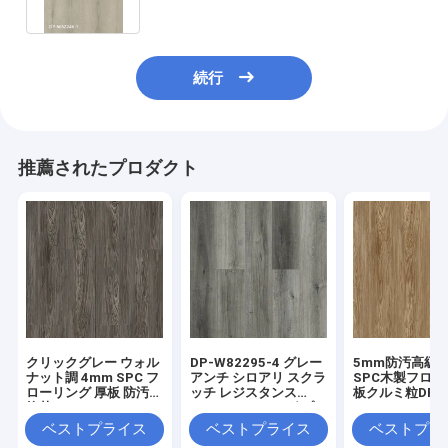
続行
推薦されたプロダクト
クリックグレー ウォル
DP-W82295-4 グレー
5mm防汚高級S
ナット調 4mm SPC フ
アンチ シロアリ スクラ
SPC木製フロ
ローリング 厚板 防汚
ッチ レジスタンス
板クルミ粒DP-
抗菌 DP-W82294-6
SPC フローリング プ
W82294-5
ランク ポジターノ オー
ベストプライス
ベストプライス
ベストプラ
ク