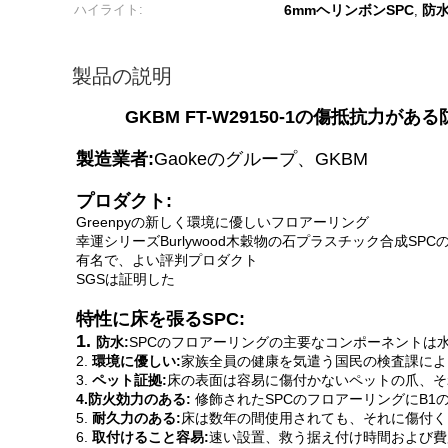
ハイライト:
6mmヘリンボンSPC
防水
,
製品の説明
GKBM FT-W29150-1の傷抵抗力が
製造業者:
Gaokeのグループ、GKBM
プロダクト:
Greenpyの新しく環境に優しいフロアーリング
幸運シリーズBurlywood木穀物の石プラスチック合成SP
有名で、よい評判プロダクト
SGSは証明した
特性に床を張るSPC:
1.
防水:
SPCのフロアーリングの主要なコンポーネントは水を
2.
環境に優しい:
家族全員の健康を気遣う国民の検査課によ
3.
ペット証拠:
床の表面は容易に傷付かないペットの爪、そ
4.防火効力のある:
修飾されたSPCのフロアーリングにB
5.
耐久力のある:
床は数年の間使用されても、それに傷付く
6.
取付けること容易:
速い設置、救う据え付け時間および費