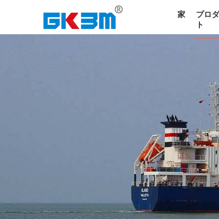
家
プロ
ト