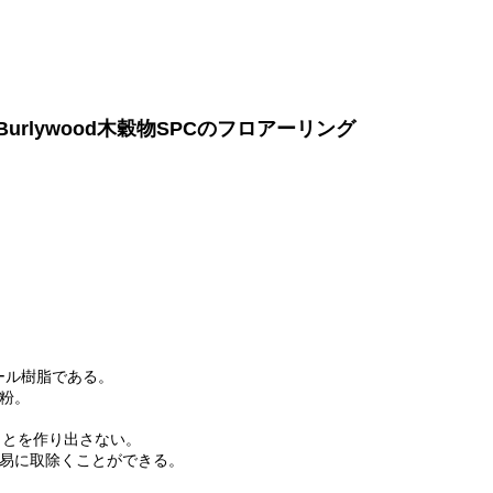
Burlywood木穀物SPCのフロアーリング
ニール樹脂である。
粉。
ことを作り出さない。
易に取除くことができる。