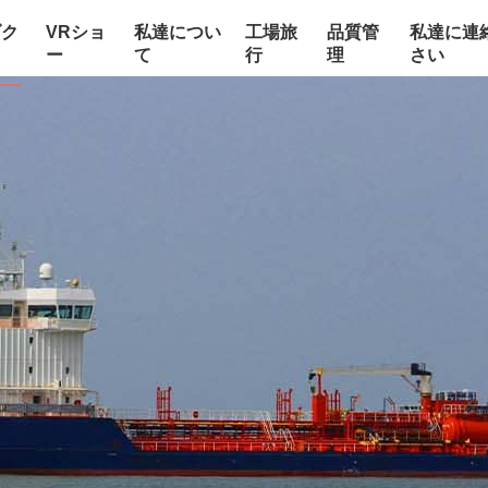
ダク
VRショ
私達につい
工場旅
品質管
私達に連
ー
て
行
理
さい