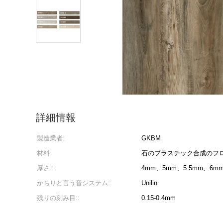
詳細情報
製造業者:
GKBM
材料:
石のプラスチック合成のフロ
厚さ::
4mm、5mm、5.5mm、6m
かちりと言う音システム::
Unilin
残りの刻み目::
0.15-0.4mm