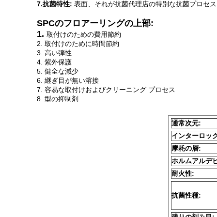
7.抗菌特性:
表面、それが抗菌代理店の特別な抗菌プロセス
SPCのフロアーリングの上部:
1.
取付けのための費用節約
2. 取付けのために時間節約
3. 高い弾性
4. 紫外保護
5. 健全な減少
6. 継ぎ目が無い溶接
7. 容易な取付けおよびクリーニング プロセス
8. 型の抑制剤
通常次元:
インターロッ
摩耗の層:
ホルムアルデヒ
耐火性:
抗菌性種: