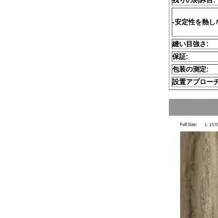
残りの刻み目:
-安定性を熱し
縫い目強さ:
保証:
包装の測定:
設置アプローチ