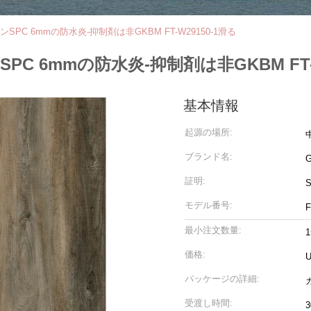
PC 6mmの防水炎-抑制剤は非GKBM FT-W29150-1滑る
 6mmの防水炎-抑制剤は非GKBM FT-W
基本情報
起源の場所:
ブランド名:
G
証明:
モデル番号:
F
最小注文数量:
価格:
U
パッケージの詳細:
受渡し時間:
3