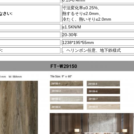
0.15-0.4mm
寸法変化率≤0.25%、
なさい:
熱するそり≤2.0mm、
冷たく、熱いそり≤2.0mm
≥1.5KN/M
20-30年
1238*195*55mm
:
、ヘリンボン任意、地下鉄様式