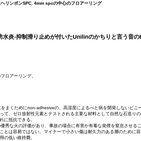
ヘリンボンSPC
4mm spcの中心のフロアーリング
,
ある防水炎-抑制滑り止めが付いたUnilinのかちりと言う音の
Cのフロアーリング。
まくためにnon-adhesiveの、高湿度によるべと病を開発しないビ
って、ゼロ放射性元素とテストされる主要な材料として自然な石造りの
れに抵抗できる。
1の優秀な火の評価があり、事故の場合に有害か有毒な発煙を窒息させる
ことは容易ではない。マイナーで小さい傷は耐久力のある層のために容
用の低い維持費。