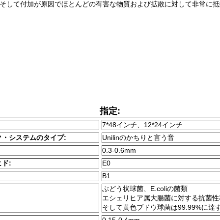
そして付加が原因でほとんどの有害な物質および拡散に対して非常に抵
指定:
7*48インチ、12*24インチ
ク・システムのタイプ:
Unilinのかちりと言う音
0.3-0.6mm
ド:
E0
B1
ぶどう状球菌、E.coliの菌類
エシェリヒア属大腸菌に対する抗菌性
そして黄色ブドウ球菌は99.99%に達