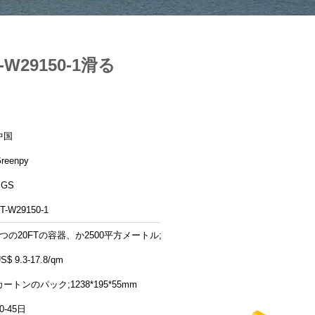
29150-1滑る
中国
reenpy
SGS
T-W29150-1
1つの20FTの容器、か2500平方メートル;
S$ 9.3-17.8/qm
カートンのパック;1238*195*55mm
0-45日