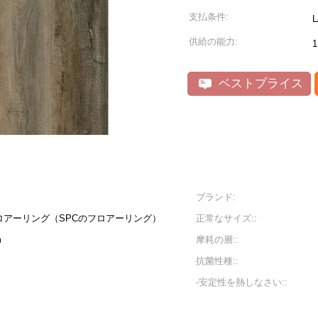
支払条件:
L
供給の能力:
ベストプライス
ブランド:
アーリング（SPCのフロアーリング）
正常なサイズ::
m
摩耗の層::
抗菌性種::
-安定性を熱しなさい::