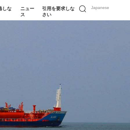
Japanese
絡しな
ニュー
引用を要求しな
ス
さい