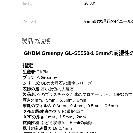
保証::
20-30年
ハイライト:
6mmの大理石のビニール
製品の説明
GKBM Greenpy GL-S5550-1 
指定
生産者:
GKBM
ブランド:
Greenpy
シリーズ:
GLの
大理石の穀物シリーズ
装飾の層:
薄い灰色の大理石
製品名:
石のプラスチック合成のフロアーリング（SPCの
厚さ:
4mm、5mm、5.5mm、6mm
摩耗のフィルム:
0.3mm、0.4mm、0.5mm、0.6mm
IXPEの黙秘者のマット:
選択式に
IXPEの厚さ:
1mm
、
1.5mm
、
2mm
抗菌性種:
ぶどう状球菌、E.coliの菌類
残りの刻み目:
0.15-0.4mm