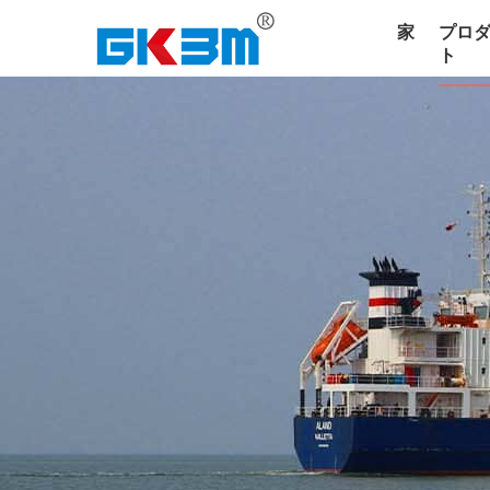
家
プロ
ト