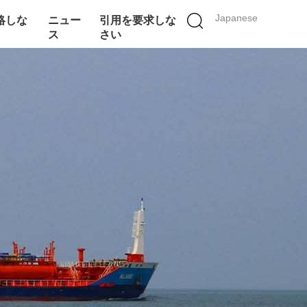
Japanese
絡しな
ニュー
引用を要求しな
ス
さい