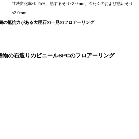
寸法変化率≤0.25%、熱するそり≤2.0mm、冷たくのおよび熱いそり
≤2.0mm
傷の抵抗力がある大理石の一見のフロアーリング
理石の穀物の石造りのビニールSPCのフロアーリング