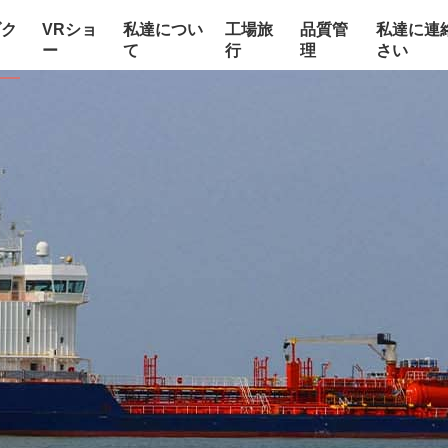
ダク
VRショ
私達につい
工場旅
品質管
私達に連
ー
て
行
理
さい