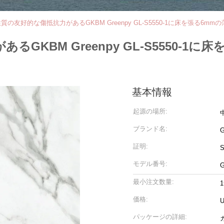
質の友好的な傷抵抗力があるGKBM Greenpy GL-S5550-1に床を張る6
GKBM Greenpy GL-S5550-1
基本情報
起源の場所:
ブランド名:
G
証明:
モデル番号:
G
最小注文数量:
価格:
U
パッケージの詳細: