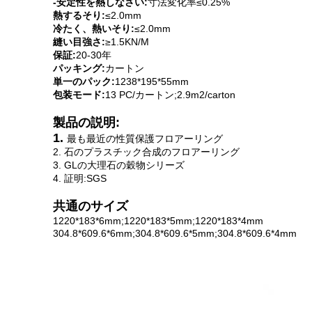
-安定性を熱しなさい:
寸法変化率≤0.25%
熱するそり:
≤2.0mm
冷たく、熱いそり:
≤2.0mm
縫い目強さ:
≥1.5KN/M
保証:
20-30年
パッキング:
カートン
単一のパック:
1238*195*55mm
包装モード:
13 PC/カートン;2.9m2/carton
製品の説明:
1.
最も最近の性質保護フロアーリング
2. 石のプラスチック合成のフロアーリング
3. GLの大理石の穀物シリーズ
4. 証明:SGS
共通のサイズ
1220*183*6mm;1220*183*5mm;1220*183*4mm
304.8*609.6*6mm;304.8*609.6*5mm;304.8*609.6*4mm