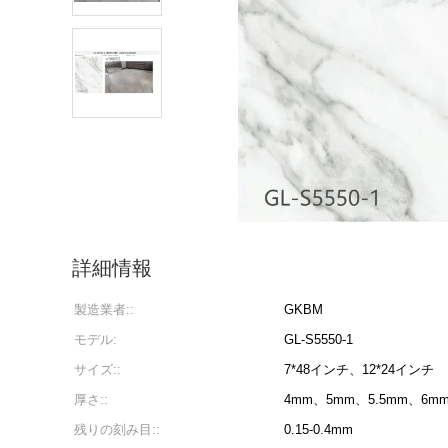
詳細情報
製造業者::
GKBM
モデル:
GL-S5550-1
サイズ::
7*48インチ、12*24インチ
厚さ::
4mm、5mm、5.5mm、6m
残りの刻み目::
0.15-0.4mm