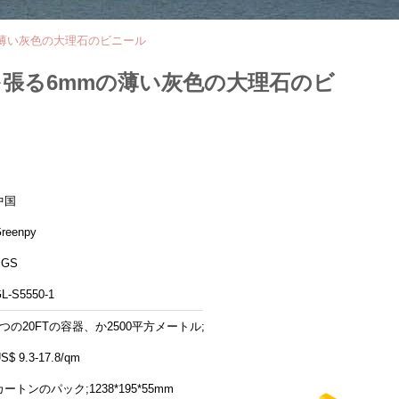
mmの薄い灰色の大理石のビニール
に床を張る6mmの薄い灰色の大理石のビ
中国
reenpy
SGS
L-S5550-1
1つの20FTの容器、か2500平方メートル;
S$ 9.3-17.8/qm
カートンのパック;1238*195*55mm