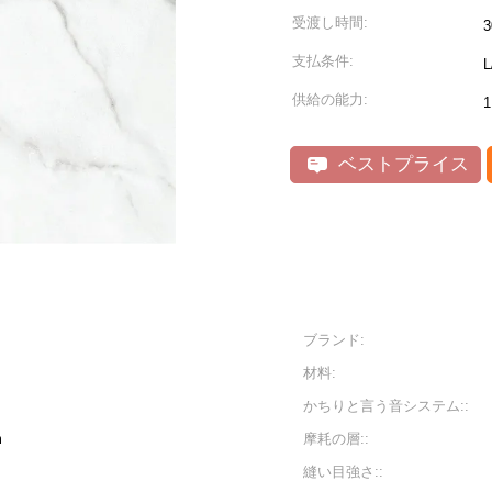
受渡し時間:
3
支払条件:
L
供給の能力:
ベストプライス
ブランド:
材料:
かちりと言う音システム::
m
摩耗の層::
縫い目強さ::